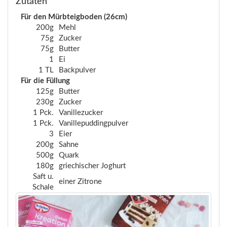
Zutaten
Für den Mürbteigboden (26cm)
200g
Mehl
75g
Zucker
75g
Butter
1
Ei
1 TL
Backpulver
Für die Füllung
125g
Butter
230g
Zucker
1 Pck.
Vanillezucker
1 Pck.
Vanillepuddingpulver
3
Eier
200g
Sahne
500g
Quark
180g
griechischer Joghurt
Saft u.
einer Zitrone
Schale