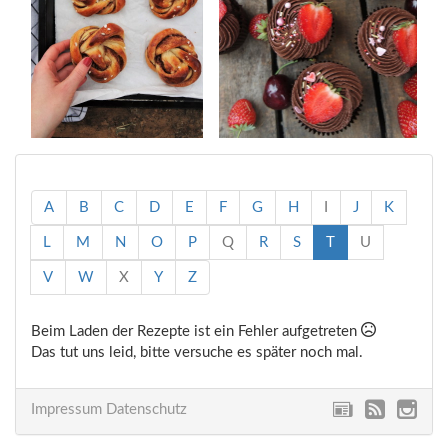
A
B
C
D
E
F
G
H
I
J
K
L
M
N
O
P
Q
R
S
T
U
V
W
X
Y
Z
Beim Laden der Rezepte ist ein Fehler aufgetreten
Das tut uns leid, bitte versuche es später noch mal.
Impressum
Datenschutz